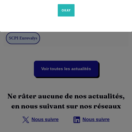
11 juillet 2023
La SCPI Eurovalys dépasse le
milliard d’euros de capitalisation
SCPI Eurovalys
Voir toutes les actualités
Ne râter aucune de nos actualités,
en nous suivant sur nos réseaux
Nous suivre
Nous suivre