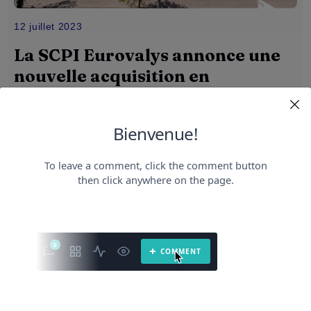
12 juillet 2023
La SCPI Eurovalys annonce une
nouvelle acquisition en
Allemagne
SCPI Eurovalys