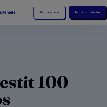
artenaire
Mon espace
Nous contacter
estit 100
os