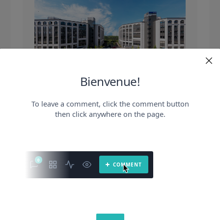
12 juillet 2023
La SCPI Eurovalys
annonce une nouvelle
acquisition en Allemagne
SCPI Eurovalys