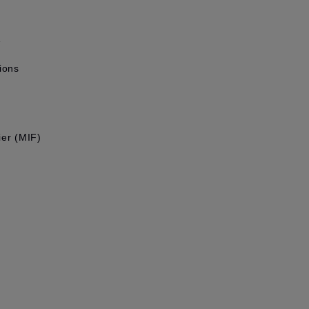
e
ions
ier (MIF)