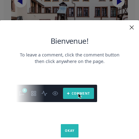
Dentelles Strasbourg
588 202 €
Montant d’invest. Foncier HD
111 m²
Surface
02/2021
Date d’acquisition
résidentiel
Typologie
SCPI Renovalys n°7
SCPI Renovalys n°6